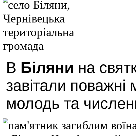
В
Біляни
на свят
завітали поважні м
молодь та численн