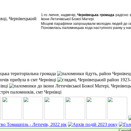
1-го липня, надвечір,
Чернівецька громада
радісно з
Ікони Летичівської Божої Матері.
Місцеві парафіяни запрошували молодих людей до сво
Поновилась паломницька хода наступного ранку у н
Copyrigh