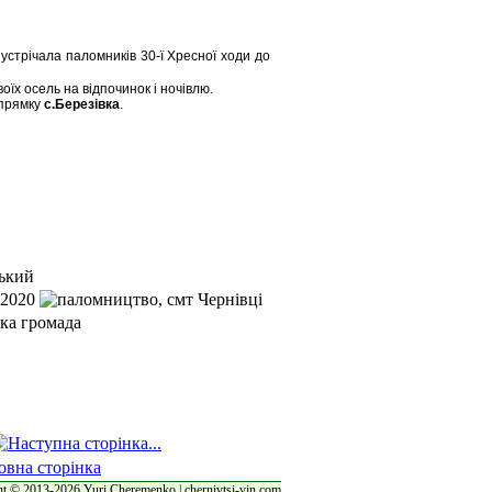
устрічала паломників 30-ї Хресної ходи до
їх осель на відпочинок і ночівлю.
апрямку
с.Березівка
.
t © 2013-2026 Yuri Cheremenko | chernivtsi-vin.com