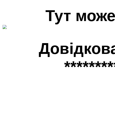
Тут може
Довідков
********