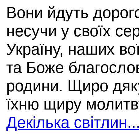
Вони йдуть дорого
несучи у своїх се
Україну, наших во
та Боже благосло
родини. Щиро дя
їхню щиру молитв
Декілька світлин..